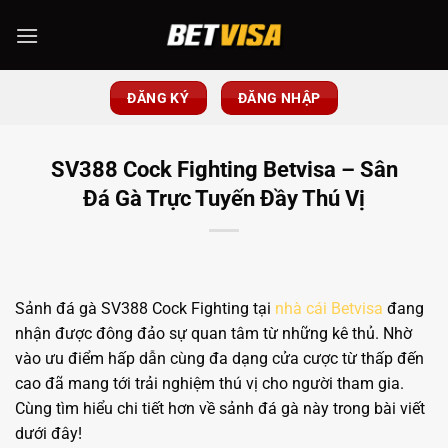
Bỏ
qua
nội
dung
ĐĂNG KÝ
ĐĂNG NHẬP
SV388 Cock Fighting Betvisa – Sân
Đá Gà Trực Tuyến Đầy Thú Vị
Sảnh đá gà SV388 Cock Fighting tại
nhà cái Betvisa
đang
nhận được đông đảo sự quan tâm từ những kê thủ. Nhờ
vào ưu điểm hấp dẫn cùng đa dạng cửa cược từ thấp đến
cao đã mang tới trải nghiệm thú vị cho người tham gia.
Cùng tìm hiểu chi tiết hơn về sảnh đá gà này trong bài viết
dưới đây!