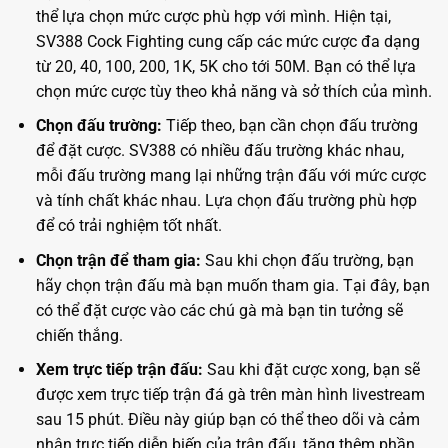
thể lựa chọn mức cược phù hợp với mình. Hiện tại,
SV388 Cock Fighting cung cấp các mức cược đa dạng
từ 20, 40, 100, 200, 1K, 5K cho tới 50M. Bạn có thể lựa
chọn mức cược tùy theo khả năng và sở thích của mình.
Chọn đấu trường:
Tiếp theo, bạn cần chọn đấu trường
để đặt cược. SV388 có nhiều đấu trường khác nhau,
mỗi đấu trường mang lại những trận đấu với mức cược
và tính chất khác nhau. Lựa chọn đấu trường phù hợp
để có trải nghiệm tốt nhất.
Chọn trận để tham gia:
Sau khi chọn đấu trường, bạn
hãy chọn trận đấu mà bạn muốn tham gia. Tại đây, bạn
có thể đặt cược vào các chú gà mà bạn tin tưởng sẽ
chiến thắng.
Xem trực tiếp trận đấu:
Sau khi đặt cược xong, bạn sẽ
được xem trực tiếp trận đá gà trên màn hình livestream
sau 15 phút. Điều này giúp bạn có thể theo dõi và cảm
nhận trực tiếp diễn biến của trận đấu, tăng thêm phần