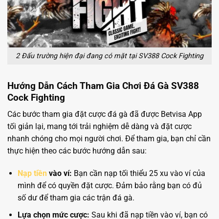
2 Đấu trường hiện đại đang có mặt tại SV388 Cock Fighting
Hướng Dẫn Cách Tham Gia Chơi Đá Gà SV388
Cock Fighting
Các bước tham gia đặt cược đá gà đã được Betvisa App
tối giản lại, mang tới trải nghiệm dễ dàng và đặt cược
nhanh chóng cho mọi người chơi. Để tham gia, bạn chỉ cần
thực hiện theo các bước hướng dẫn sau:
Nạp tiền
vào ví:
Bạn cần nạp tối thiểu 25 xu vào ví của
mình để có quyền đặt cược. Đảm bảo rằng bạn có đủ
số dư để tham gia các trận đá gà.
Lựa chọn mức cược:
Sau khi đã nạp tiền vào ví, bạn có