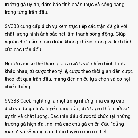
trường gà uy tín, đảm bảo tính chân thực và công bằng
trong từng trận đấu.
SV388 cung cấp dịch vụ xem trực tiếp các trận đá gà với
chất lượng hình ảnh sắc nét, âm thanh sống động. Giúp
người chơi cảm nhận được không khí sôi động và kịch tính
của các trận đấu.
Người chơi có thể tham gia cá cược với nhiều hình thức
khác nhau, từ cược theo tỷ lệ, cược theo thời gian đến cược
theo kết quả trận đấu, mang đến nhiều lựa chọn và cơ hội
chiến thắng.
SV388 Cock Fighting là một trong những nhà cung cấp
dịch vụ đá gà trực tuyến hàng đầu, được yêu thích bởi sự
uy tín và chất lượng. Các trận đấu được tổ chức tại những
trường gà hiện đại, nơi mà các chú gà chiến đấu “dũng
mãnh” và kỹ năng cao được tuyển chọn chi tiết.