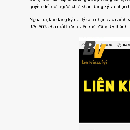
quyền để mời người chơi khác đăng ký và nhận 
Ngoài ra, khi đăng ký đại lý còn nhận các chính
đến 50% cho mỗi thành viên mới đăng ký thành c