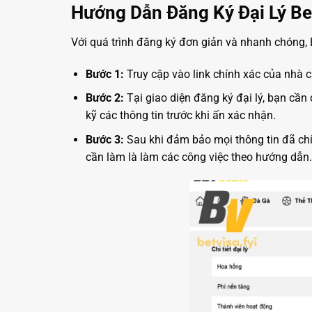
Hướng Dẫn Đăng Ký Đại Lý Be
Với quá trình đăng ký đơn giản và nhanh chóng, Be
Bước 1:
Truy cập vào link chính xác của nhà c
Bước 2:
Tại giao diện đăng ký đại lý, bạn cần
kỹ các thông tin trước khi ấn xác nhận.
Bước 3:
Sau khi đảm bảo mọi thông tin đã chí
cần làm là làm các công việc theo hướng dẫn.