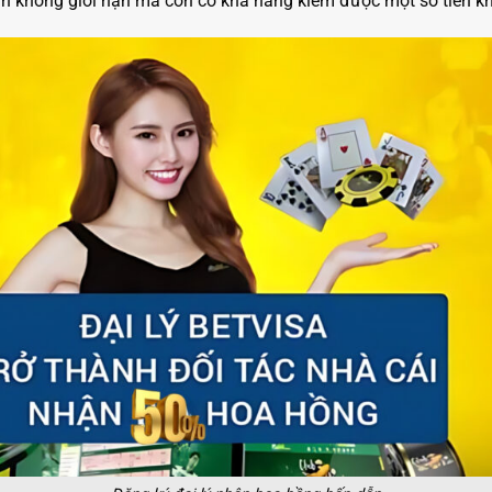
nh không giới hạn mà còn có khả năng kiếm được một số tiền k