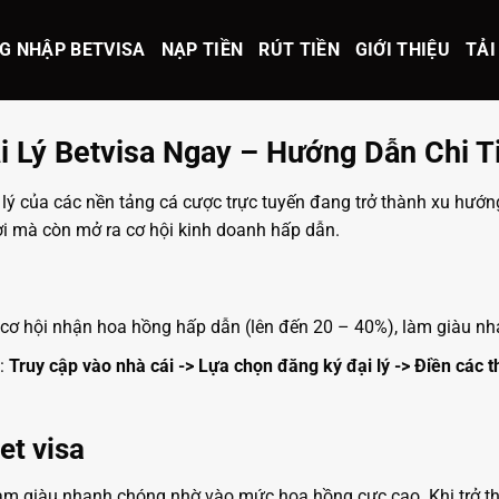
G NHẬP BETVISA
NẠP TIỀN
RÚT TIỀN
GIỚI THIỆU
TẢI
i Lý Betvisa Ngay – Hướng Dẫn Chi Ti
i lý của các nền tảng cá cược trực tuyến đang trở thành xu hướng
ời mà còn mở ra cơ hội kinh doanh hấp dẫn.
g cơ hội nhận hoa hồng hấp dẫn (lên đến 20 – 40%), làm giàu n
c:
Truy cập vào nhà cái -> Lựa chọn đăng ký đại lý -> Điền các 
et visa
 làm giàu nhanh chóng nhờ vào mức hoa hồng cực cao. Khi trở th