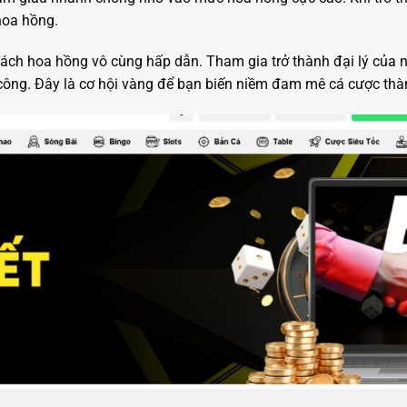
hoa hồng.
 sách hoa hồng vô cùng hấp dẫn. Tham gia trở thành đại lý của 
ông. Đây là cơ hội vàng để bạn biến niềm đam mê cá cược thàn