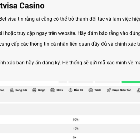
tvisa Casino
t visa tin rằng ai cũng có thể trở thành đối tác và làm việc hiệ
ái hoặc truy cập ngay trên website. Hãy đảm bảo rằng vào đúng
 cung cấp các thông tin cá nhân liên quan đầy đủ và chính xác từ
nh xác bạn hãy ấn đăng ký. Hệ thống sẽ gửi mã xác minh về mai