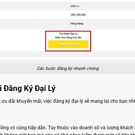
Các bước đăng ký nhanh chóng
 Đăng Ký Đại Lý
ưu đãi khuyến mãi, việc đăng ký đại lý sẽ mang lại cho bạn nh
 hồng vô cùng hấp dẫn. Tùy thuộc vào doanh số và lượng khách