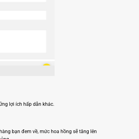
ững lợi ích hấp dẫn khác.
 hàng bạn đem về, mức hoa hồng sẽ tăng lên