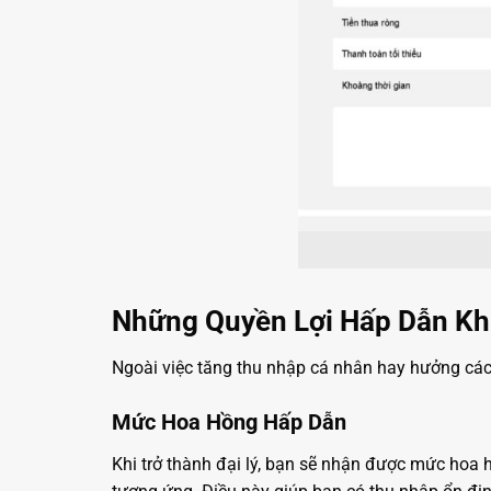
Những Quyền Lợi Hấp Dẫn Khi
Ngoài việc tăng thu nhập cá nhân hay hưởng các 
Mức Hoa Hồng Hấp Dẫn
Khi trở thành đại lý, bạn sẽ nhận được mức hoa