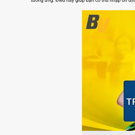
tương ứng. Điều này giúp bạn có thu nhập ổn đị