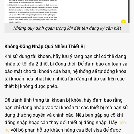
Những quy định quan trọng khi đặt tên đăng ký cần biết
Không Đăng Nhập Quá Nhiều Thiết Bị
Khi sử dụng tài khoản, hãy lưu ý rằng bạn chỉ có thể đăng
nhập từ tối đa 2 thiết bị đồng thời. Để đảm bảo an toàn và
bảo mật cho tài khoản của bạn, hệ thống sẽ tự động khóa
tài khoản nếu phát hiện nhiều lần đăng nhập sai trên các
thiết bị không được phép.
Để tránh tình trạng tài khoản bị khóa, hãy đảm bảo rằng
bạn chỉ đăng nhập vào tài khoản từ các thiết bị mà bạn sử
dụng thường xuyên và chính xác. Nếu bạn gặp sự cố khi
đăng nhập hoặc cần thay đổi thiết bị đăng nhập. Hãy
liên
hệ
với bộ phận hỗ trợ khách hàng của Bet visa để được