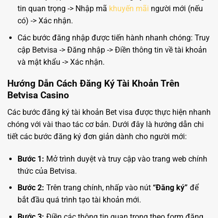
tin quan trọng -> Nhập mã
khuyến mãi
người mới (nếu
có) -> Xác nhận.
Các bước đăng nhập được tiến hành nhanh chóng: Truy
cập Betvisa -> Đăng nhập -> Điền thông tin về tài khoản
và mật khẩu -> Xác nhận.
Hướng Dẫn Cách Đăng Ký Tài Khoản Trên
Betvisa Casino
Các bước đăng ký tài khoản Bet visa được thực hiện nhanh
chóng với vài thao tác cơ bản. Dưới đây là hướng dẫn chi
tiết các bước đăng ký đơn giản dành cho người mới:
Bước 1:
Mở trình duyệt và truy cập vào trang web chính
thức của Betvisa.
Bước 2:
Trên trang chính, nhấp vào nút
“Đăng ký”
để
bắt đầu quá trình tạo tài khoản mới.
Bước 3:
Điền các thông tin quan trọng theo form đăng