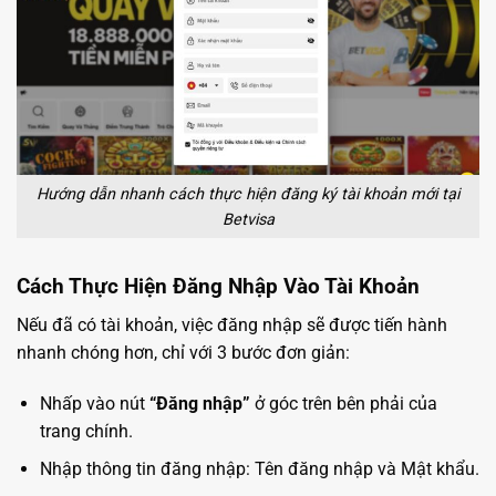
Hướng dẫn nhanh cách thực hiện đăng ký tài khoản mới tại
Betvisa
Cách Thực Hiện Đăng Nhập Vào Tài Khoản
Nếu đã có tài khoản, việc đăng nhập sẽ được tiến hành
nhanh chóng hơn, chỉ với 3 bước đơn giản:
Nhấp vào nút
“Đăng nhập”
ở góc trên bên phải của
trang chính.
Nhập thông tin đăng nhập: Tên đăng nhập và Mật khẩu.