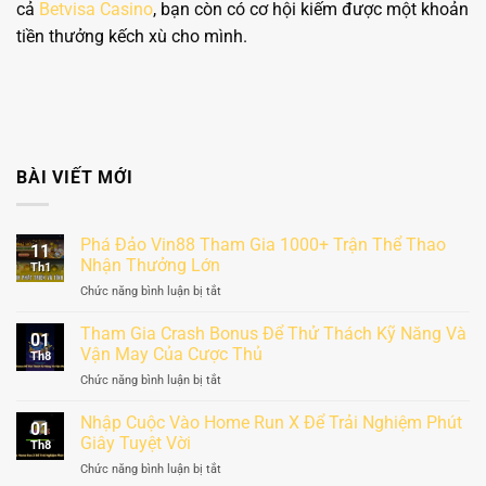
cả
Betvisa Casino
, bạn còn có cơ hội kiếm được một khoản
tiền thưởng kếch xù cho mình.
BÀI VIẾT MỚI
Phá Đảo Vin88 Tham Gia 1000+ Trận Thể Thao
11
Nhận Thưởng Lớn
Th1
ở
Chức năng bình luận bị tắt
Phá
Đảo
Tham Gia Crash Bonus Để Thử Thách Kỹ Năng Và
01
Vin88
Vận May Của Cược Thủ
Th8
Tham
ở
Chức năng bình luận bị tắt
Gia
Tham
1000+
Gia
Nhập Cuộc Vào Home Run X Để Trải Nghiệm Phút
Trận
01
Crash
Thể
Giây Tuyệt Vời
Th8
Bonus
Thao
ở
Chức năng bình luận bị tắt
Để
Nhận