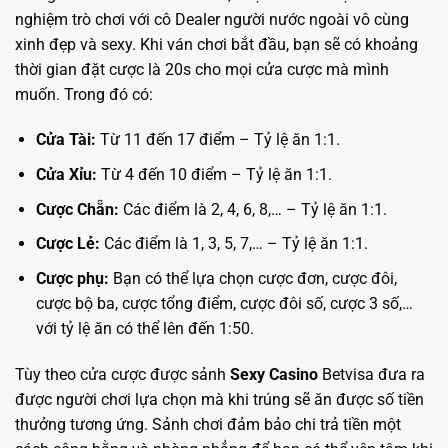
nghiệm trò chơi với cô Dealer người nước ngoài vô cùng
xinh đẹp và sexy. Khi ván chơi bắt đầu, bạn sẽ có khoảng
thời gian đặt cược là 20s cho mọi cửa cược mà mình
muốn. Trong đó có:
Cửa Tài:
Từ 11 đến 17 điểm – Tỷ lệ ăn 1:1.
Cửa Xỉu:
Từ 4 đến 10 điểm – Tỷ lệ ăn 1:1.
Cược Chẵn:
Các điểm là 2, 4, 6, 8,… – Tỷ lệ ăn 1:1.
Cược Lẻ:
Các điểm là 1, 3, 5, 7,… – Tỷ lệ ăn 1:1.
Cược phụ:
Bạn có thể lựa chọn cược đơn, cược đôi,
cược bộ ba, cược tổng điểm, cược đôi số, cược 3 số,…
với tỷ lệ ăn có thể lên đến 1:50.
Tùy theo cửa cược được sảnh
Sexy Casino
Betvisa đưa ra
được người chơi lựa chọn mà khi trúng sẽ ăn được số tiền
thưởng tương ứng. Sảnh chơi đảm bảo chi trả tiền một