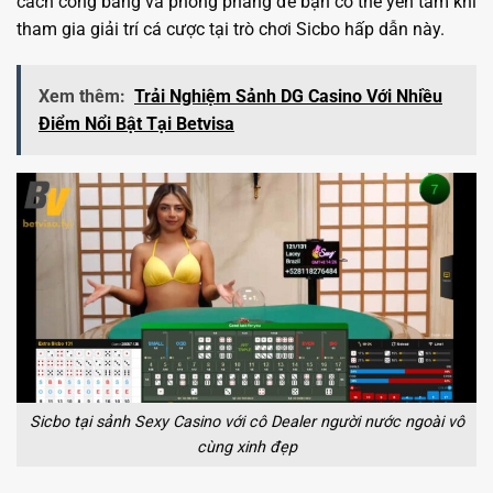
cách công bằng và phòng phẳng để bạn có thể yên tâm khi
tham gia giải trí cá cược tại trò chơi Sicbo hấp dẫn này.
Xem thêm:
Trải Nghiệm Sảnh DG Casino Với Nhiều
Điểm Nổi Bật Tại Betvisa
Sicbo tại sảnh Sexy Casino với cô Dealer người nước ngoài vô
cùng xinh đẹp