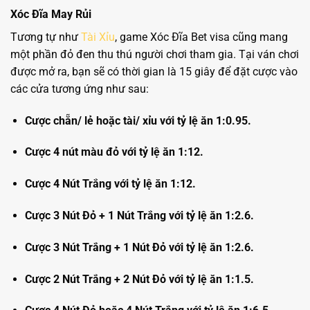
Xóc Đĩa May Rủi
Tương tự như
Tài Xỉu
, game Xóc Đĩa Bet visa cũng mang
một phần đỏ đen thu thú người chơi tham gia. Tại ván chơi
được mở ra, bạn sẽ có thời gian là 15 giây để đặt cược vào
các cửa tương ứng như sau:
Cược chẵn/ lẻ hoặc tài/ xỉu với tỷ lệ ăn 1:0.95.
Cược 4 nút màu đỏ với tỷ lệ ăn 1:12.
Cược 4 Nút Trắng với tỷ lệ ăn 1:12.
Cược 3 Nút Đỏ + 1 Nút Trắng với tỷ lệ ăn 1:2.6.
Cược 3 Nút Trắng + 1 Nút Đỏ với tỷ lệ ăn 1:2.6.
Cược 2 Nút Trắng + 2 Nút Đỏ với tỷ lệ ăn 1:1.5.