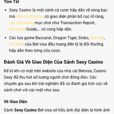
Tóm Tắt
Sexy Casino là một sảnh cá cược hấp dẫn về sòng bạc
mà
nhà cái Betvisa
có giao diện phân bố cục rõ ràng,
các tính năng
mục chơi như Transaction Report,
Baccarat
Guide,… vô cùng hấp dẫn.
Các tựa game Baccarat, Dragon Tiger, Sicbo,
Xóc Đĩa
,
Roulette
của Bet visa đều mang đến tỷ lệ đổi thưởng
hấp dẫn theo từng cửa cược.
Đánh Giá Về Giao Diện Của Sảnh Sexy Casino
Kể từ khi có mặt trên website của nhà cái Betvisa, Casino
Sexy đã thu hút số lượng người chơi đông đảo. Các
chuyên gia sau khi trải nghiệm đã có đánh giá tích cực về
sảnh chơi với các mặt như sau:
Về Giao Diện
Sảnh
Sexy Casino
Bet visa sở hữu ảnh đại diện là hình ảnh