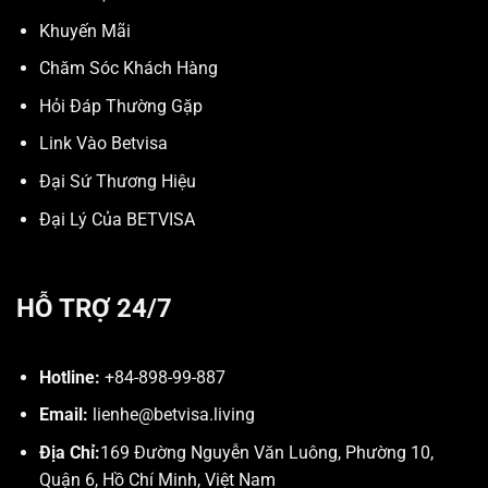
Khuyến Mãi
Chăm Sóc Khách Hàng
Hỏi Đáp Thường Gặp
Link Vào Betvisa
Đại Sứ Thương Hiệu
Đại Lý Của BETVISA
HỖ TRỢ 24/7
Hotline:
+84-898-99-887
Email:
lienhe@betvisa.living
Địa Chỉ:
169 Đường Nguyễn Văn Luông, Phường 10,
Quận 6, Hồ Chí Minh, Việt Nam