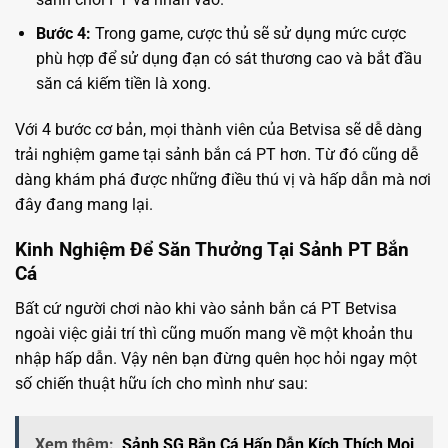
Bước 4:
Trong game, cược thủ sẽ sử dụng mức cược
phù hợp để sử dụng đạn có sát thương cao và bắt đầu
săn cá kiếm tiền là xong.
Với 4 bước cơ bản, mọi thành viên của Betvisa sẽ dễ dàng
trải nghiệm game tại sảnh bắn cá PT hơn. Từ đó cũng dễ
dàng khám phá được những điều thú vị và hấp dẫn mà nơi
đây đang mang lại.
Kinh Nghiệm Để Săn Thưởng Tại Sảnh PT Bắn
Cá
Bất cứ người chơi nào khi vào sảnh bắn cá PT Betvisa
ngoài việc giải trí thì cũng muốn mang về một khoản thu
nhập hấp dẫn. Vậy nên bạn đừng quên học hỏi ngay một
số chiến thuật hữu ích cho mình như sau:
Xem thêm:
Sảnh SG Bắn Cá Hấp Dẫn Kích Thích Mọi