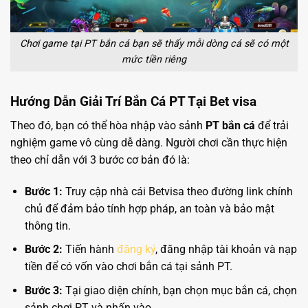
Chơi game tại PT bắn cá bạn sẽ thấy mỗi dòng cá sẽ có một
mức tiền riêng
Hướng Dẫn Giải Trí Bắn Cá PT Tại Bet visa
Theo đó, bạn có thể hòa nhập vào sảnh
PT bắn cá
để trải
nghiệm game vô cùng dễ dàng. Người chơi cần thực hiện
theo chỉ dẫn với 3 bước cơ bản đó là:
Bước 1:
Truy cập nhà cái Betvisa theo đường link chính
chủ để đảm bảo tính hợp pháp, an toàn và bảo mật
thông tin.
Bước 2:
Tiến hành
đăng ký
, đăng nhập tài khoản và nạp
tiền để có vốn vào chơi bắn cá tại sảnh PT.
Bước 3:
Tại giao diện chính, bạn chọn mục bắn cá, chọn
sảnh chơi PT và nhấn vào.