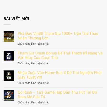
BÀI VIẾT MỚI
Phá Đảo Vin88 Tham Gia 1000+ Trận Thể Thao
11
Nhận Thưởng Lớn
Th1
ở
Chức năng bình luận bị tắt
Phá
Đảo
Tham Gia Crash Bonus Để Thử Thách Kỹ Năng Và
01
Vin88
Vận May Của Cược Thủ
Th8
Tham
ở
Chức năng bình luận bị tắt
Gia
Tham
1000+
Gia
Nhập Cuộc Vào Home Run X Để Trải Nghiệm Phút
Trận
01
Crash
Thể
Giây Tuyệt Vời
Th8
Bonus
Thao
ở
Chức năng bình luận bị tắt
Để
Nhận
Nhập
Thử
Thưởng
Cuộc
Go Rush – Tựa Game Hấp Dẫn Thu Hút Tín Đồ
Thách
Lớn
01
Vào
Kỹ
Đam Mê Giải Trí
Th8
Home
Năng
ở
Chức năng bình luận bị tắt
Run
Và
Go