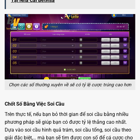
Tại Nhà Cái Betvisa
Chọn các số thường xuyên về sẽ có tỷ lệ cược trúng cao hơn
Chốt Số Bằng Việc Soi Cầu
Trên thực tế, nếu bạn bỏ thời gian để soi cầu bằng nhiều
phương pháp sẽ giúp bạn có được tỷ lệ thắng cao nhất.
Dựa vào soi cầu hình quả trám, soi cầu tổng, soi cầu theo
giải đặc biệt,… mà bạn sẽ tìm được con số để cá cược cho