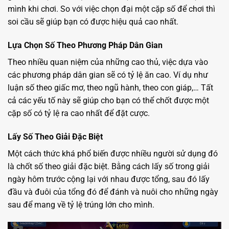
mình khi chơi. So với việc chọn đại một cặp số để chơi thì
soi cầu sẽ giúp bạn có được hiệu quả cao nhất.
Lựa Chọn Số Theo Phương Pháp Dân Gian
Theo nhiều quan niệm của những cao thủ, việc dựa vào
các phương pháp dân gian sẽ có tỷ lệ ăn cao. Ví dụ như
luận số theo giấc mơ, theo ngũ hành, theo con giáp,… Tất
cả các yếu tố này sẽ giúp cho bạn có thể chốt được một
cặp số có tỷ lệ ra cao nhất để đặt cược.
Lấy Số Theo Giải Đặc Biệt
Một cách thức khá phổ biến được nhiều người sử dụng đó
là chốt số theo giải đặc biệt. Bằng cách lấy số trong giải
ngày hôm trước cộng lại với nhau được tổng, sau đó lấy
đầu và đuôi của tổng đó để đánh và nuôi cho những ngày
sau để mang về tỷ lệ trúng lớn cho mình.