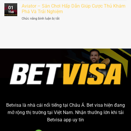
X
Vận
Rush
Aviator – Sân Chơi Hấp Dẫn Giúp Cược Thủ Khám
Để
May
01
–
Trải
Phá Và Trải Nghiệm
Của
Th8
Tựa
Nghiệm
Cược
ở
Chức năng bình luận bị tắt
Game
Phút
Thủ
Aviator
Hấp
Giây
–
Dẫn
Tuyệt
Sân
Thu
Vời
Chơi
Hút
Hấp
Tín
Dẫn
Đồ
Giúp
Đam
Cược
Mê
Thủ
Giải
Khám
Trí
Phá
Và
Trải
Nghiệm
Betvisa
là nhà cái nổi tiếng tại Châu Á.
Bet visa
hiện đang
mở rộng thị trường tại Việt Nam. Nhận thưởng lớn khi tải
Betvisa app uy tín