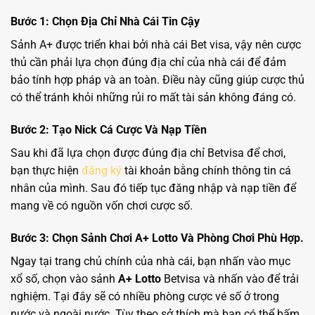
Bước 1: Chọn Địa Chỉ Nhà Cái Tin Cậy
Sảnh A+ được triển khai bởi nhà cái Bet visa, vậy nên cược
thủ cần phải lựa chọn đúng địa chỉ của nhà cái để đảm
bảo tính hợp pháp và an toàn. Điều này cũng giúp cược thủ
có thể tránh khỏi những rủi ro mất tài sản không đáng có.
Bước 2: Tạo Nick Cá Cược Và Nạp Tiền
Sau khi đã lựa chọn được đúng địa chỉ Betvisa để chơi,
bạn thực hiện
đăng ký
tài khoản bằng chính thông tin cá
nhân của mình. Sau đó tiếp tục đăng nhập và nạp tiền để
mang về có nguồn vốn chơi cược số.
Bước 3: Chọn Sảnh Chơi A+ Lotto Và Phòng Chơi Phù Hợp.
Ngay tại trang chủ chính của nhà cái, bạn nhấn vào mục
xổ số, chọn vào sảnh
A+ Lotto
Betvisa và nhấn vào để trải
nghiệm. Tại đây sẽ có nhiều phòng cược vé số ở trong
nước và ngoài nước. Tùy theo sở thích mà bạn có thể bấm